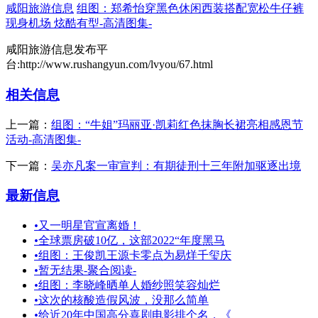
咸阳旅游信息
组图：郑希怡穿黑色休闲西装搭配宽松牛仔裤
现身机场 炫酷有型-高清图集-
咸阳旅游信息发布平
台:http://www.rushangyun.com/lvyou/67.html
相关信息
上一篇：
组图：“牛姐”玛丽亚·凯莉红色抹胸长裙亮相感恩节
活动-高清图集-
下一篇：
吴亦凡案一审宣判：有期徒刑十三年附加驱逐出境
最新信息
•
又一明星官宣离婚！
•
全球票房破10亿，这部2022“年度黑马
•
组图：王俊凯王源卡零点为易烊千玺庆
•
暂无结果-聚合阅读-
•
组图：李晓峰晒单人婚纱照笑容灿烂
•
这次的核酸造假风波，没那么简单
•
给近20年中国高分喜剧电影排个名，《