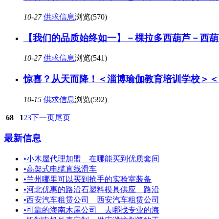
10-27
供求信息
浏览(570)
【我们的品质始终如一】－棵拉多西葫芦－西葫
10-27
供求信息
浏览(541)
惊喜？从天而降！＜淄博瑜伽教育培训学校＞＜
10-15
供求信息
浏览(592)
68
1
2
3
下一页
尾页
最新信息
•
小木屋代理加盟＿在哪能买到优质套间
•
高架式电缆直线滑车
•
兰州哪里可以买到抢手的实验室装备
•
河北优惠的路沿石塑料模具供应＿路沿
•
西安汽车租赁公司＿西安汽车租赁公司
•
可靠的海南木屋公司＿去哪找专业的海