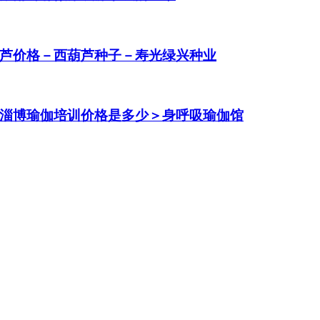
芦价格－西葫芦种子－寿光绿兴种业
淄博瑜伽培训价格是多少＞身呼吸瑜伽馆