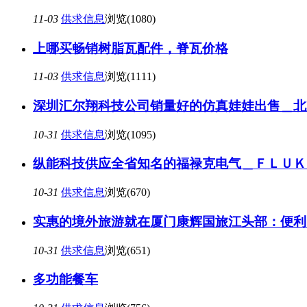
11-03
供求信息
浏览(1080)
上哪买畅销树脂瓦配件，脊瓦价格
11-03
供求信息
浏览(1111)
深圳汇尔翔科技公司销量好的仿真娃娃出售＿北
10-31
供求信息
浏览(1095)
纵能科技供应全省知名的福禄克电气＿ＦＬＵＫ
10-31
供求信息
浏览(670)
实惠的境外旅游就在厦门康辉国旅江头部：便利
10-31
供求信息
浏览(651)
多功能餐车