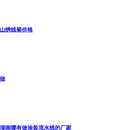
山绣线菊价格
做
湖南哪有做涂装流水线的厂家