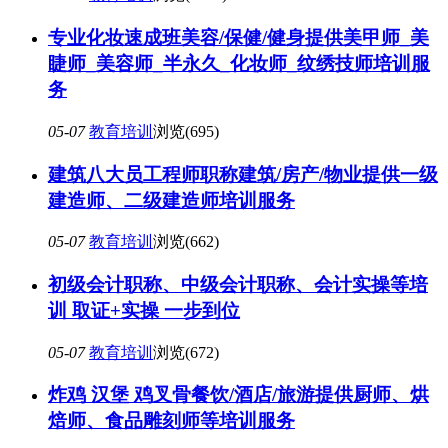
专业化妆速成班美容/保健/健身提供美甲师_美
睫师_美容师_半永久_化妆师_纹绣技师培训服
务
05-07
教育培训
浏览(695)
建筑八大员工程师职称建筑/房产/物业提供一级
建造师、二级建造师培训服务
05-07
教育培训
浏览(662)
初级会计职称、中级会计职称、会计实操等培
训 取证+实操 一步到位
05-07
教育培训
浏览(672)
炸鸡 汉堡 鸡叉骨餐饮/酒店/旅游提供厨师、烘
焙师、食品雕刻师等培训服务