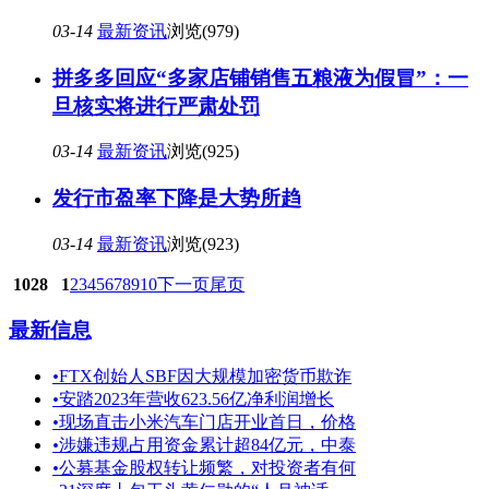
03-14
最新资讯
浏览(979)
拼多多回应“多家店铺销售五粮液为假冒”：一
旦核实将进行严肃处罚
03-14
最新资讯
浏览(925)
发行市盈率下降是大势所趋
03-14
最新资讯
浏览(923)
1028
1
2
3
4
5
6
7
8
9
10
下一页
尾页
最新信息
•
FTX创始人SBF因大规模加密货币欺诈
•
安踏2023年营收623.56亿净利润增长
•
现场直击小米汽车门店开业首日，价格
•
涉嫌违规占用资金累计超84亿元，中泰
•
公募基金股权转让频繁，对投资者有何