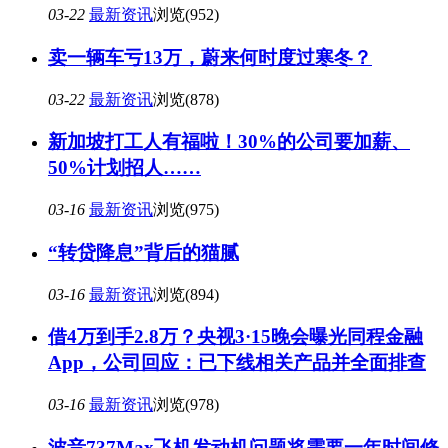
03-22
最新资讯
浏览(952)
卖一辆车亏13万，蔚来何时度过寒冬？
03-22
最新资讯
浏览(878)
新加坡打工人有福啦！30%的公司要加薪、
50%计划招人……
03-16
最新资讯
浏览(975)
“转贷降息”背后的猫腻
03-16
最新资讯
浏览(894)
借4万到手2.8万？央视3·15晚会曝光同程金融
App，公司回应：已下线相关产品并全面排查
03-16
最新资讯
浏览(978)
波音737Max飞机发动机问题将需要一年时间修