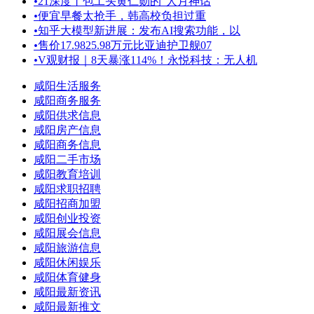
•
21深度丨包工头黄仁勋的“人月神话
•
便宜早餐太抢手，韩高校负担过重
•
知乎大模型新进展：发布AI搜索功能，以
•
售价17.9825.98万元比亚迪护卫舰07
•
V观财报｜8天暴涨114%！永悦科技：无人机
咸阳生活服务
咸阳商务服务
咸阳供求信息
咸阳房产信息
咸阳商务信息
咸阳二手市场
咸阳教育培训
咸阳求职招聘
咸阳招商加盟
咸阳创业投资
咸阳展会信息
咸阳旅游信息
咸阳休闲娱乐
咸阳体育健身
咸阳最新资讯
咸阳最新推文