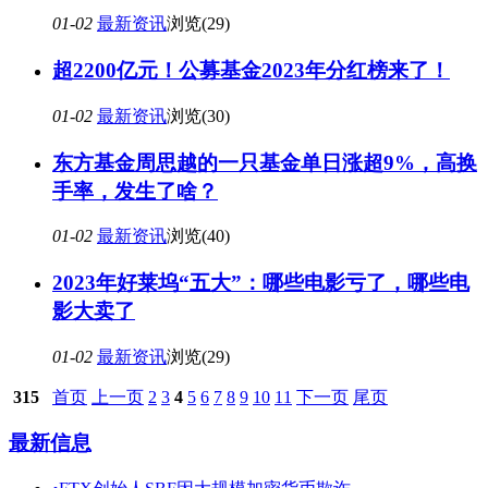
01-02
最新资讯
浏览(29)
超2200亿元！公募基金2023年分红榜来了！
01-02
最新资讯
浏览(30)
东方基金周思越的一只基金单日涨超9%，高换
手率，发生了啥？
01-02
最新资讯
浏览(40)
2023年好莱坞“五大”：哪些电影亏了，哪些电
影大卖了
01-02
最新资讯
浏览(29)
315
首页
上一页
2
3
4
5
6
7
8
9
10
11
下一页
尾页
最新信息