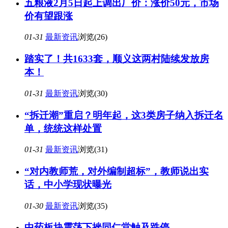
五粮液2月5日起上调出厂价：涨价50元，市场
价有望跟涨
01-31
最新资讯
浏览(26)
踏实了！共1633套，顺义这两村陆续发放房
本！
01-31
最新资讯
浏览(30)
“拆迁潮”重启？明年起，这3类房子纳入拆迁名
单，统统这样处置
01-31
最新资讯
浏览(31)
“对内教师荒，对外编制超标”，教师说出实
话，中小学现状曝光
01-30
最新资讯
浏览(35)
中药板块震荡下挫同仁堂触及跌停