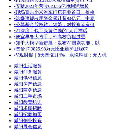
•
FTX创始人SBF因大规模加密货币欺诈
•
安踏2023年营收623.56亿净利润增长
•
现场直击小米汽车门店开业首日，价格
•
涉嫌违规占用资金累计超84亿元，中泰
•
公募基金股权转让频繁，对投资者有何
•
21深度丨包工头黄仁勋的“人月神话
•
便宜早餐太抢手，韩高校负担过重
•
知乎大模型新进展：发布AI搜索功能，以
•
售价17.9825.98万元比亚迪护卫舰07
•
V观财报｜8天暴涨114%！永悦科技：无人机
咸阳生活服务
咸阳商务服务
咸阳供求信息
咸阳房产信息
咸阳商务信息
咸阳二手市场
咸阳教育培训
咸阳求职招聘
咸阳招商加盟
咸阳创业投资
咸阳展会信息