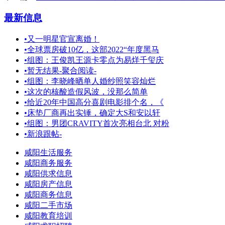
最新信息
•
又一明星官宣离婚！
•
全球票房破10亿，这部2022“年度黑马
•
组图：王俊凯王源卡零点为易烊千玺庆
•
暂无结果-聚合阅读-
•
组图：李晓峰晒单人婚纱照笑容灿烂
•
这次的核酸造假风波，没那么简单
•
给近20年中国高分喜剧电影排个名，《
•
床垫厂商再出实锤，确定大S和安以轩
•
组图：男团CRAVITY首次亮相台北 对粉
•
新浪跟帖-
咸阳生活服务
咸阳商务服务
咸阳供求信息
咸阳房产信息
咸阳商务信息
咸阳二手市场
咸阳教育培训