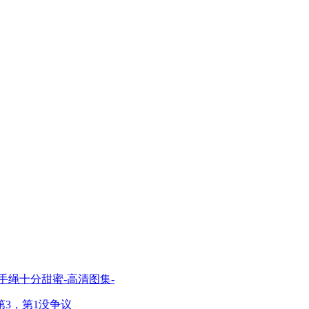
手绳十分甜蜜-高清图集-
3，第1没争议