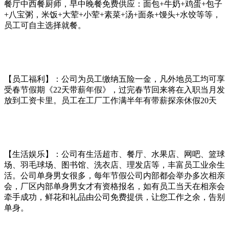
餐厅中西餐厨师，早中晚餐免费供应：面包+牛奶+鸡蛋+包子
+八宝粥，米饭+大荤+小荤+素菜+汤+面条+馒头+水饺等等，
员工可自主选择就餐。
【员工福利】：公司为员工缴纳五险一金，凡外地员工均可享
受春节假期《22天带薪年假》，过完春节回来将在入职当月发
放到工资卡里。员工在工厂工作满半年有带薪探亲休假20天
【生活娱乐】：公司有生活超市、餐厅、水果店、网吧、篮球
场、羽毛球场、图书馆、洗衣店、理发店等，丰富员工业余生
活。公司单身男女很多，每年节假公司内部都会举办多次相亲
会，厂区内部单身男女才有资格报名，如有员工当天在相亲会
牵手成功，鲜花和礼品由公司免费提供，让您工作之余，告别
单身。