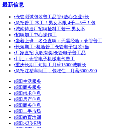
最新信息
•
仓管测试包装普工品管+放心企业+长
•
急招普工 木工！男女不限 4千—5千！包
•
城南铸造厂招聘捡料工若干 男女不
•
招聘加工中心操作工
•
坐着上班＋名企直聘＋无需经验＋仓管普工
•
长短期工+检验普工仓管电子组装+当
•
厂家直招|入职有奖|仓管电子普工品
•
川汇＋仓管电子机械电气普工
•
重庆长期工短期工月薪15000诚聘长
•
急招注塑车间工，包吃住，月薪6000-900
咸阳生活服务
咸阳商务服务
咸阳供求信息
咸阳房产信息
咸阳商务信息
咸阳二手市场
咸阳教育培训
咸阳求职招聘