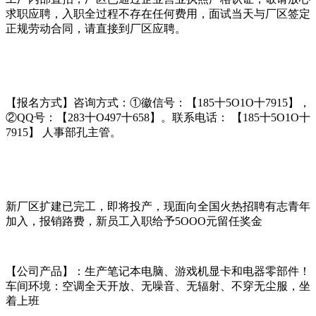
求职应聘，入职全过程不存在任何费用，面试当天与厂区签定
正规劳动合同，请直接到厂区应聘。
【报名方式】咨询方式：①徽信号：【185十5O1O十7915】，
②QQ号：【283十O497十658】。联系电话： 【185十5O1O十
7915】 人事部孔主管。
新厂区扩建已完工，即将投产，现面向全国火热招聘有志青年
加入，报销路费，新员工入职给予5OOO元留任奖金
【公司产品】：生产笔记本电脑、游戏机显卡和电器零部件！
车间环境：空调全天开放、无噪音、无辐射、不穿无尘服，坐
着上班