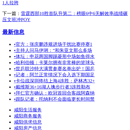
1人拉胯
下一篇：
雷霆西部10胜首队升第二：榜眼6中6无解效率战绩碾
压文班冲POY
最新信息
•
官方：张庆鹏违规进场干扰比赛停赛1
•
主持人问马伊琍：“和朱亚文那么多场
•
体坛：申花两国脚踢菱形中场如鱼得水
•
哈利伯顿：卡莱尔拥有非常棒的篮球头
•
世乒联沙特大满贯参赛名单出炉！国乒
•
记者：阿兰正常情况下会入选下期国足
•
卡位战深圳终结上海4连胜：萨林杰32+
•
戴维斯36+16湖人擒步行者3连胜勒布
•
拜仁官方确认：欧冠首回合客战阿森纳
•
跟队记者：托纳利不会面临更长时间禁
咸阳生活服务
咸阳商务服务
咸阳供求信息
咸阳房产信息