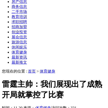
房产信息
商务信息
二手市场
教育培训
求职招聘
招商加盟
创业投资
展会信息
旅游信息
休闲娱乐
体育健身
最新资讯
最新推文
您现在的位置 :
首页
>
体育健身
雷霆主帅：我们展现出了成熟
开局就掌控了比赛
时间：11-20
来源：
体育健身
访问次数：321